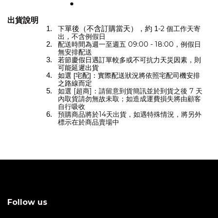
出貨說明
下
-
2
個工作天寄
單後（不含訂購當天），約 1
出，不含例假日
配送時間為
週一至週五 09:00 - 18:00，例假日
無安排配送
若節慶假日遇訂單較多或不可抗力天災因素，則
可能延遲出貨
如選 [宅配]：實際配送狀況將依照宅配司機安排
之路線而定
如選 [超商]：請留意到貨簡訊並於到貨之後 7
天
內取貨請勿無故未取；如造成運費損失將由顧客
自行吸收
預購商品將於14天出貨，如遇特殊情況，將另外
標示在於商品賣場中
Follow us