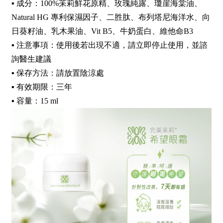
▪︎ 成分：100%苿莉鮮花原精、玫瑰純露、瓊崖海棠油、
Natural HG 專利保濕因子、二胜肽、布列塔尼海洋水、向
日葵籽油、乳木果油、Vit B5
、
牛奶蛋白、維他命B3
▪︎ 注意事項：使用後若出現不適，請立即停止使用，並諮
詢醫生建議
▪︎ 保存方法：請放置陰涼處
▪︎ 有效期限：三年
▪︎ 容量：15 ml