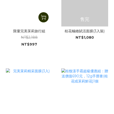
售完
限量完美苿莉旅行組
桂花極緻賦活面膜(3入裝)
NT$2,188
NT$1,080
NT$997