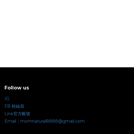
Follow us
IG
FB 粉絲頁
Line官方帳號
Email：momnatural8888@gmail.com