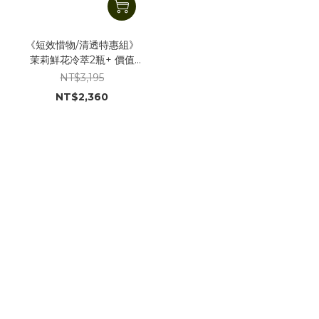
《短效惜物/清透特惠組》
茉莉鮮花冷萃2瓶+ 價值
836元茉莉鮮花冷萃全效精
NT$3,195
華7ml *2瓶
NT$2,360