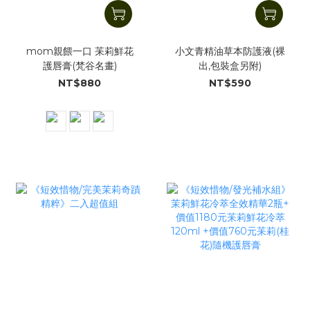
mom親餵一口 苿莉鮮花
小文青精油草本防護液(裸
護唇膏(梵谷名畫)
出,包裝盒另附)
NT$880
NT$590