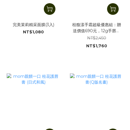
完美茉莉精采面膜(3入)
桂馥漾手霜超級優惠組：贈
送價值690元，12g手唇膏
NT$1,080
(桂花或苿莉鮮花)1個
NT$2,450
NT$1,760