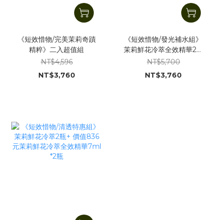
《短效惜物/完美茉莉奇蹟
《短效惜物/發光補水組》
精粹》二入超值組
茉莉鮮花冷萃全效精華2瓶
+ 價值1180元苿莉鮮花冷
NT$4,596
NT$5,700
萃120ml +價值760元苿莉
NT$3,760
NT$3,760
(桂花)隨機護唇膏