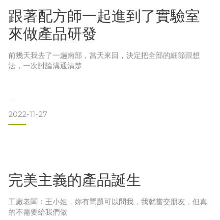
樹木上以手工採摘成熟果實，自然風乾1個月後，以冷壓方式精
跟著配方師一起進到了實驗室
萃出第一道(
來做產品研發
精純初榨)，具有消炎、止痛、止癢、抗細菌、抗真菌, 能幫助
皮膚修復、癒合和再生
前幾天我去了一趟南部，當天來回，決定把全部的細節跟想
法，一次討論溝通清楚
年過30以後，我使用的保養品就越來越貴，越來越好，臉是最
2022-11-27
重要的，平日先把皮膚照顧好
工廠老闆：依妳的想法，給我你的預算
我：$$$$$
完美主義的產品誕生
工廠老闆突然從面無表情，變成黑人問號????
工廠老闆：王小姐，妳有問題可以問我，我就當交朋友，但真
的不需要給我們做