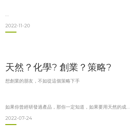
工廠老闆：妳剛是說$$$$$的成本嗎? 妳這個預算是做高級嬰
兒產品的預算了，沒有人用這麼好的材料，我可以跟妳說，18
年以來，0個人(手還比了個0) 哈哈哈
這是二年前，工廠老闆對我說的話，因為我的堅持和用料，複
2022-11-20
雜的程度，找不到任何一間工廠願意代工，但是經過二年的堅
持和騷擾，我一直不停的跨越時差的困難，拚了命跟一個素未
然後他告訴我一般客戶的預算，我一聽也驚的黑人問號？哈
謀面的老闆，解釋我的用意，絕對不是故意找麻煩，最後我真
哈，畢竟化學添加物，原料.運送及製造成本都低，
的孝感動天，老天終於聽到我的聲音了
天然？化學? 創業？策略?
想創業的朋友，不如從這個策略下手
終於，這位老闆兼老師的工廠老闆，他告訴我，他願意給我一
次機會，因為這麼堅持，還能自己研究每一個原料，自己實驗
配方的人，他17年來沒見過，不厭其煩的教
如果你曾經研發過產品，那你一定知道，如果要用天然的成
份，做出跟化學相近的目標及結果，那你的成本就會非常大的
2022-07-24
增加，從十倍到數十倍都有可能