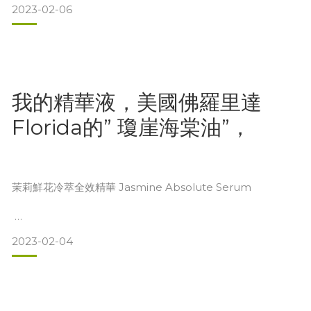
蠻纏，都不願意收錢的好友們，我統統都放在心上
2023-02-06
了美國佛羅里達Florida的” 瓊崖海棠油，還結合了世界上最純
淨的(法國)布列塔尼海洋深層水，粹取出紫球藻多糖體，是不
是超厲害的，下週就要登場囉
每個人的人生都不容易，我們一定要把自己過的
我的精華液，美國佛羅里達
我幫大家千挑萬選出按壓式的玻璃瓶，雖然價格高出很多倍，
但是，保養品的本身，就是要減少空氣的接觸，才能保有原料
Florida的” 瓊崖海棠油”，
的新鮮，所以大家如果買了大容易的包裝，千萬記得要先分裝
到小包裝來保鮮
&
茉莉鮮花冷萃全效精華 Jasmine Absolute Serum
2023-02-04
近期最令人興奮的一件事，就是我找到了美國佛羅里達Florida
的” 瓊崖海棠油”，耶!