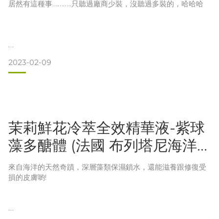
居然有這種事………..只聽過廠商少裝，沒聽過多裝的，哈哈哈
使用時，只需按二下，小量就能滋潤雙手，一如往常，我不希
2023-02-09
工廠品管：王小姐，我們灌裝 40ml，但是裝好了離瓶口還有
望大
一點差距
我：那就裝到滿
茉莉鮮花冷萃全效精華液-紫球
買了40ml的瓶子，居然需要裝到45ml，不然看了強迫症都要
藻多醣體 (法國 布列塔尼海洋
發作，然後糟了，瓶子跟紙盒都印的是40ml，哈哈哈哈
深層水)
來自海洋的天然奇蹟，深層藻類保濕鎖水，還能滋養跟修復受
損的皮膚喲!
四年了，這一路，謝謝每一個幫助我的朋友，無論我怎麼胡攪
茉莉鮮花冷萃全效精華，以獨家成分茉莉鮮花冷粹為基底，除