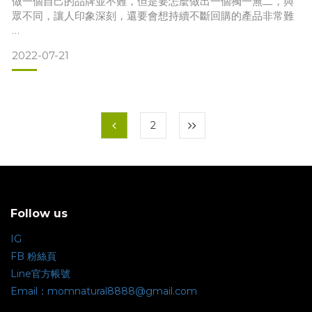
做一個自己的品牌並不難，但是要怎麼做出一個獨一無二，與
眾不同，讓人印象深刻，還要會想持續不斷回購的產品非常難
2022-07-21
前幾天有個好朋友，請我幫忙和他想在美國做品牌的好友分享
無論做什麼都好，一定要增加自己的自信心，創造自我實現的
心得，坦白說，我沒什麼資格，因為我走的路不是一般人走的
成就感，把內心壯大後
路，要從研究跟實驗配方開始，所以要有很辛苦，但可能會賺
不到錢，也做不大的心裡準備
2
我把我所有的經驗都跟他分享，但是我也告訴他，99.9%的人
Follow us
是因為想做自己的品牌，所以才去找產品，但我完全不同，我
是先找到了自己喜歡且具獨特性的產品，才決定要
IG
FB 粉絲頁
Line官方帳號
Email：momnatural8888@gmail.com