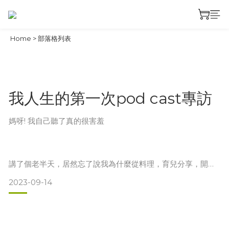
Home
>
部落格列表
我人生的第一次pod cast專訪
媽呀! 我自己聽了真的很害羞
講了個老半天，居然忘了說我為什麼從料理，育兒分享，開始
為哩哩做出第一條從餐桌上，土壤裡，近乎可以吃的護唇膏，
2023-09-14
然後再進入保養品研發的這條路
從自己生了一場重病，手術室進進出出，到好不容易懷上哩哩