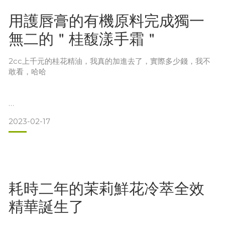
開始，對天然有機的食材及每一樣會摸得到，用得到的產品，
用護唇膏的有機原料完成獨一
都挑剔的不得了，挑剔到都自己研發了，哈哈
無二的＂桂馥漾手霜＂
2cc上千元的桂花精油，我真的加進去了，實際多少錢，我不
開始，我只使用純露當做化妝水，在知道純露是用水蒸餾後，
敢看，哈哈
我就想：是不是我用了很多水份，既然都花了一樣的時間噴在
臉上，我幹嘛不噴好一點的，所以我到處找花農(現在想想真的
2023-02-17
市面上能讓手一摖就滑滑的添加劑我沒加，我要讓大家感受最
真實的好原料，我不想大家一洗手就又被洗光光
耗時二年的茉莉鮮花冷萃全效
無論是美國空運乳油木果、蜂蠟、(美國USDA有機認證，且通
過ISO 9001認證)及食用等級純橄欖油，把製作護唇膏，最好
精華誕生了
的原材料都加進去，再把玫瑰花水、玫瑰蜂蜜、積雪草萃取來
取代所有原料中的水份，成份不用多，但每一樣都要最好