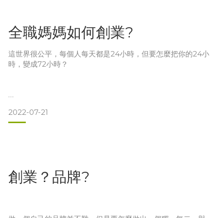
當初我在研發的時候就有很多問號？這麼簡單的道理，就能做
出的好產品，為什麼只有我知道？為什麼市面上你偏偏買不
全職媽媽如何創業?
到？
這世界很公平，每個人每天都是24小時，但要怎麼把你的24小
時，變成72小時？
我把這20年學到的行銷技巧全部放一邊，什麼行銷4P，
SWOT分析，消費者行為，什麼回購率，只要浮上腦海就趕快
Delete
2022-07-21
大家都知道哩哩已經四歲，因為疫情一直沒上課，所以要怎麼
但是，把我看過成千上百客戶的經驗放進來，想想那些花大錢
全職帶一個體力極好又高需求的孩子，處理好三餐，又要能創
包裝的無良產品，我
造自己的人生?
創業？品牌?
我聽過很多女孩結婚後，總覺得要看老公的臉色花錢，覺得委
屈也不被尊重，當然這種男人也真的沒什麼屁用，老婆為了孩
子犠牲了自己的社交圈，家事如麻換作他也做不來，還有什麼
資格給臉色